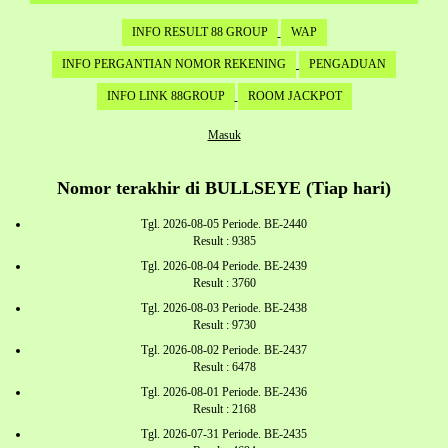
INFO RESULT 88 GROUP
WAP
INFO PERGANTIAN NOMOR REKENING
PENGADUAN
INFO LINK 88GROUP
ROOM JACKPOT
Masuk
Nomor terakhir di BULLSEYE (Tiap hari)
Tgl. 2026-08-05 Periode. BE-2440
Result : 9385
Tgl. 2026-08-04 Periode. BE-2439
Result : 3760
Tgl. 2026-08-03 Periode. BE-2438
Result : 9730
Tgl. 2026-08-02 Periode. BE-2437
Result : 6478
Tgl. 2026-08-01 Periode. BE-2436
Result : 2168
Tgl. 2026-07-31 Periode. BE-2435