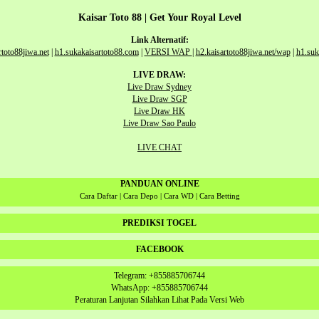
Kaisar Toto 88 | Get Your Royal Level
Link Alternatif:
rtoto88jiwa.net
|
h1.sukakaisartoto88.com
|
VERSI WAP
|
h2.kaisartoto88jiwa.net/wap
|
h1.suk
LIVE DRAW:
Live Draw Sydney
Live Draw SGP
Live Draw HK
Live Draw Sao Paulo
LIVE CHAT
PANDUAN ONLINE
Cara Daftar | Cara Depo | Cara WD | Cara Betting
PREDIKSI TOGEL
FACEBOOK
Telegram: +855885706744
WhatsApp: +855885706744
Peraturan Lanjutan Silahkan Lihat Pada Versi Web