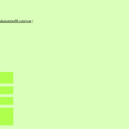
akaisartoto88.com/wap
|