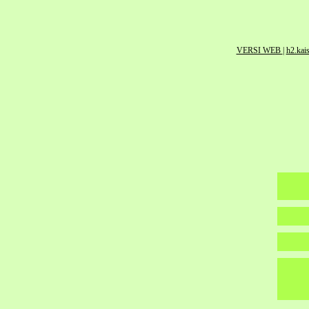
VERSI WEB
|
h2.kais