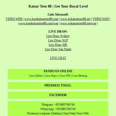
Kaisar Toto 88 | Get Your Royal Level
Link Alternatif:
VERSI WEB
|
www.komkaisartoto88.com
|
www.gokaisartoto88.net
|
VERSI WAP
|
www.komkaisartoto88.com/wap
|
www.gokaisartoto88.net/wap
|
LIVE DRAW:
Live Draw Sydney
Live Draw SGP
Live Draw HK
Live Draw Sao Paulo
LIVE CHAT
PANDUAN ONLINE
Cara Daftar | Cara Depo | Cara WD | Cara Betting
PREDIKSI TOGEL
FACEBOOK
Telegram: +855885706744
WhatsApp: +855885706744
Peraturan Lanjutan Silahkan Lihat Pada Versi Web